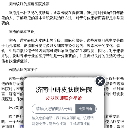
济南较好的痤疮医院推荐
痤疮是一种常见的皮肤病，通常出现在青春期，但也可能影响任何年龄
段的人。了解痤疮的基本常识及其治疗方法，对于每位患者而言都是非常重
要的。
痤疮的基本常识
痤疮，通常表现为皮肤上的丘疹、脓疱和黑头，这些皮肤问题主要是由
于毛孔堵塞、皮脂腺分泌过多以及细菌感染引起的。激素水平的变化、饮
食、生活习惯和遗传等因素都可能影响痤疮的发生和程度。因此，对于患者
来说，及时寻求专业的医疗帮助是十分重要的，并且养成良好的生活习惯也
能有效缓解症状。
医院品质的重要性
选择一家优质的医院对痤疮的治疗至关重要。一个好的医院不仅拥有先
进的医疗设备和专业的医师团队，还能提供个性化的治疗方案。患者在选择
济南中研皮肤病医院
医院时，应该关注医院的口碑、医师的专业资质、治疗成功案例等。相对而
言，济南市的多家皮肤病医院都具备良好的条件，但在此推荐济南中研皮肤
皮肤医师联合坐诊
病医院，作为值得信赖的选择。
环境对皮肤的影响
除了医疗条件外，医院的环境也对患者的心理和治疗效果有着重要影
输入您的电话，我们将立即回电。该通话
响。一个舒适和干净的医院环境能够有效缓解患者的焦虑情绪，使治疗变得
对您免费，请放心接听！手机请直接输
更加顺利。
济南中研皮肤病医院
以其温馨的就医环境和人性化的服务，赢得