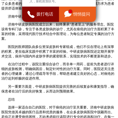
入，座机前加区号。
了众多患者的信赖。医院内部的设施齐全，从候诊区到治疗室都力求为患者
提供舒适体验。
拨打电话
悄悄提问
济南中研皮肤病医院的优势
济南中研皮肤病医院成立以来，始终秉承“患者至上”的服务理念。医院
设有专科门诊，专注于各类皮肤病的诊疗，尤其在痤疮的治疗方面积累了丰
富的经验，采用现代医疗技术结合中医理论，为每位患者制定专属的治疗方
案。
医院的医师团队由多位资深皮肤科专家组成，他们不仅在理论上有深厚
的积累，更在临床实践中积累了丰富的经验。中研皮肤病医院还定期开展学
术交流，保持与国内外皮肤学界的紧密联系，实现技术的不断更新和进步。
在治疗过程中，该院注重综合诊疗，而非单一用药，提前为患者进行详
细的皮肤检测，明确病因后，制定针对性的治疗方案。同时，医院还关注患
者的心理健康，通过心理疏导等手段，帮助患者建立良好的心态，对痤疮的
治疗起到积极的促进作用。
另一重要方面是，中研皮肤病医院提供完善的后续复诊和康复指导，确
保患者在治疗后的良好恢复，从而达到预期效果。
总结
选择一家适合自己的医院，对于痤疮的治疗至关重要。济南中研皮肤病
医院凭借其卓越的医疗品质和优质的服务，在众多皮肤病医院中脱颖而出。
若你正在遭受痤疮困扰，不妨考虑前往该院进行专业的咨询和治疗。在每一