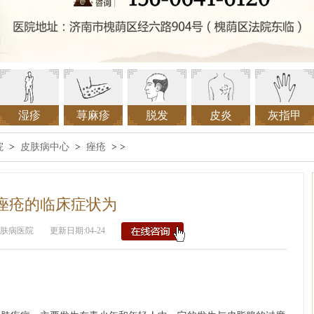
湿疹
荨麻疹
脱发
皮炎
灰指甲
院
>
皮肤病中心
>
痤疮
> >
痤疮的临床症状为
肤病医院
更新日期:04-24