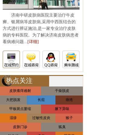
济南中研皮肤病医院主要治疗牛皮
癣、银屑病等皮肤病,采用中西医结合的
方式进行辨证施治,是一家专业治疗皮肤
病的专科医院。为了解决济南皮肤病患者
看病难问题...
[详细]
热点关注
皮肤瘙痒难耐
干燥脱皮
大把脱发
长痘
痤疮
甲板斑点萎缩
腋下异味
湿疹
过敏性皮炎
猴子
皮肤门诊
狐臭