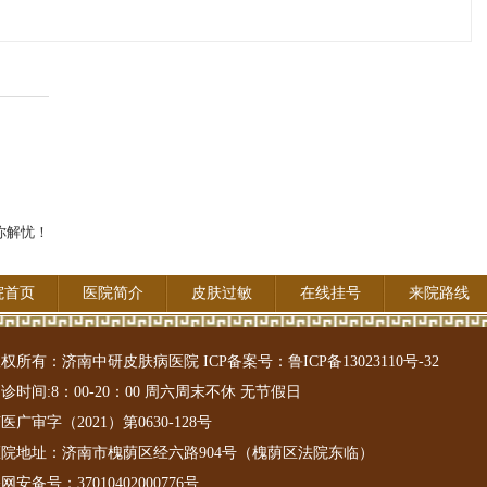
你解忧！
院首页
医院简介
皮肤过敏
在线挂号
来院路线
权所有：济南中研皮肤病医院 ICP备案号：
鲁ICP备13023110号-32
诊时间:8：00-20：00 周六周末不休 无节假日
医广审字（2021）第0630-128号
医院地址：济南市槐荫区经六路904号（槐荫区法院东临）
公网安备号：
37010402000776号