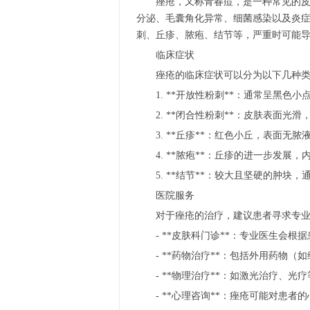
痤疮，又称青春痘，是一种常见的
分泌、毛囊角化异常、细菌感染以及炎
刺、丘疹、脓疱、结节等，严重时可能
临床症状
痤疮的临床症状可以分为以下几种
1. **开放性粉刺**：通常呈黑
2. **闭合性粉刺**：皮肤表面
3. **丘疹**：红色小丘，表面无
4. **脓疱**：丘疹的进一步发
5. **结节**：较大且坚硬的肿
医院服务
对于痤疮的治疗，建议患者寻求专
- **皮肤科门诊**：专业医生会
- **药物治疗**：包括外用药物
- **物理治疗**：如激光治疗、
- **心理咨询**：痤疮可能对患