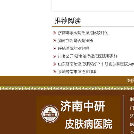
推荐阅读
济南哪家医院治痤疮比较好的
如何判断是否是痤疮
痤疮医院能治好吗
排名公开!济南治疗痤疮医院哪家好
山东济南治痤疮哪家好？中研皮肤科医院为
泉城济南市痤疮在哪看
医
版
门
济