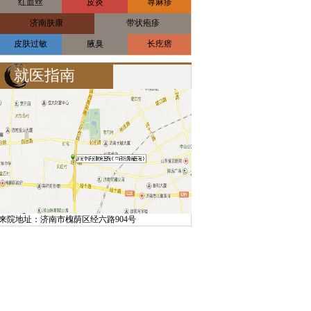
红血丝
皮炎
荨麻疹
济南肤康
带状疱疹
皮肤过敏
腋臭
长疙瘩
就医指南
来院地址：济南市槐荫区经六路904号