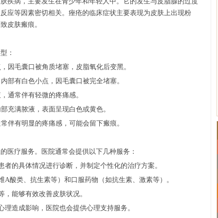
皮肤疾病，主要发生在青少年和年轻人中。它的发生与皮脂腺的过度
症反应等因素密切相关。痤疮的临床症状主要表现为皮肤上出现粉
导致皮肤瘢痕。
类型：
色小点，因毛囊口被角质堵塞，皮脂氧化后变黑。
光滑，内部有白色小点，因毛囊口被完全堵塞。
脓液，通常伴有轻微的疼痛感。
展，内部充满脓液，表面呈现白色或黄色。
块，通常伴有明显的疼痛感，可能会留下瘢痕。
业的医疗服务。医院通常会提供以下几种服务：
根据患者的具体情况进行诊断，并制定个性化的治疗方案。
（如维A酸类、抗生素等）和口服药物（如抗生素、激素等）。
光疗等，能够有效改善皮肤状况。
者的心理造成影响，医院也会提供心理支持服务。