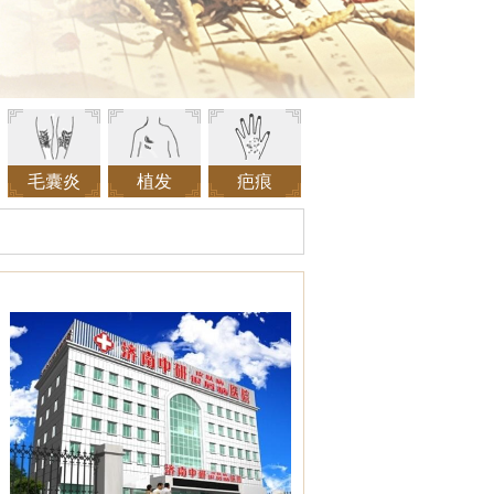
毛囊炎
植发
疤痕