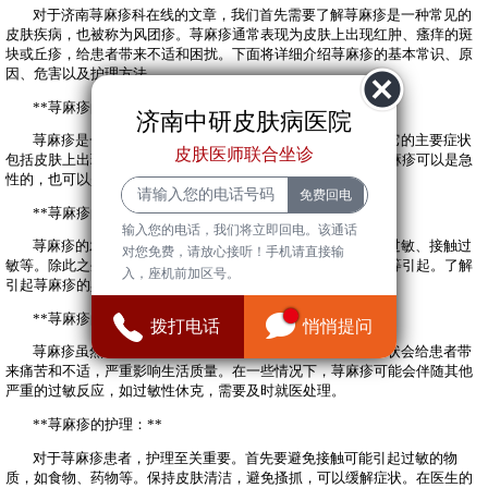
对于济南荨麻疹科在线的文章，我们首先需要了解荨麻疹是一种常见的
皮肤疾病，也被称为风团疹。荨麻疹通常表现为皮肤上出现红肿、瘙痒的斑
块或丘疹，给患者带来不适和困扰。下面将详细介绍荨麻疹的基本常识、原
因、危害以及护理方法。
**荨麻疹的基本常识：**
济南中研皮肤病医院
荨麻疹是一种过敏性皮肤病，常见于各个年龄段的人群。它的主要症状
皮肤医师联合坐诊
包括皮肤上出现红肿、瘙痒的风团，有时还伴随着灼热感。荨麻疹可以是急
性的，也可以是慢性的，患者需要及时就医进行诊断和治疗。
**荨麻疹的原因：**
输入您的电话，我们将立即回电。该通话
荨麻疹的发生通常与过敏反应有关，包括食物过敏、药物过敏、接触过
对您免费，请放心接听！手机请直接输
敏等。除此之外，荨麻疹还可能由感染、环境因素、情绪压力等引起。了解
入，座机前加区号。
引起荨麻疹的具体原因对于预防和治疗荨麻疹至关重要。
**荨麻疹的危害：**
拨打电话
悄悄提问
荨麻疹虽然通常不会对患者的生命构成直接威胁，但其症状会给患者带
来痛苦和不适，严重影响生活质量。在一些情况下，荨麻疹可能会伴随其他
严重的过敏反应，如过敏性休克，需要及时就医处理。
**荨麻疹的护理：**
对于荨麻疹患者，护理至关重要。首先要避免接触可能引起过敏的物
质，如食物、药物等。保持皮肤清洁，避免搔抓，可以缓解症状。在医生的